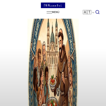
SEARCH
🇦🇹
MENÜ