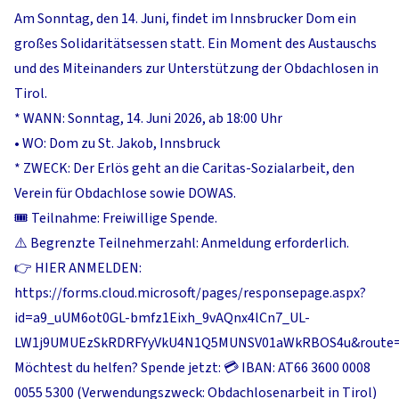
Am Sonntag, den 14. Juni, findet im Innsbrucker Dom ein
großes Solidaritätsessen statt. Ein Moment des Austauschs
und des Miteinanders zur Unterstützung der Obdachlosen in
Tirol.
* WANN: Sonntag, 14. Juni 2026, ab 18:00 Uhr
•
WO: Dom zu St. Jakob, Innsbruck
* ⁠ZWECK: Der Erlös geht an die Caritas-Sozialarbeit, den
Verein für Obdachlose sowie DOWAS.
🎟️ Teilnahme: Freiwillige Spende.
⚠️ Begrenzte Teilnehmerzahl: Anmeldung erforderlich.
👉 HIER ANMELDEN:
https://forms.cloud.microsoft/pages/responsepage.aspx?
id=a9_uUM6ot0GL-bmfz1Eixh_9vAQnx4lCn7_UL-
LW1j9UMUEzSkRDRFYyVkU4N1Q5MUNSV01aWkRBOS4u&route=s
Möchtest du helfen? Spende jetzt: 💳 IBAN: AT66 3600 0008
0055 5300 (Verwendungszweck: Obdachlosenarbeit in Tirol)