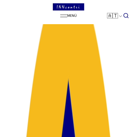
SEARCH
🇦🇹
MENÜ