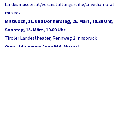
landesmuseen.at/veranstaltungsreihe/ci-vediamo-al-
museo/
Mittwoch, 11. und Donnerstag, 26. März, 19.30 Uhr,
Sonntag, 15. März, 19.00 Uhr
Tiroler Landestheater, Rennweg 2 Innsbruck
Oper „Idomeneo” von W.A. Mozart
Sprache: Italienisch
Weitere Informationen:
https://www.landestheater.at/produktionen/idomeneo
Donnerstag, 12. März, 20.30 Uhr
Cafe Mariatheresia, Mariatheresienstr. 51 Innsbruck
ABBAL – Trance-Musik und Tanz aus Süditalien
Eintritt frei, Spenden willkommen
Weitere Informationen:
https://mariatheresia.com/event-
detail/italienischer-abend
Freitag, 13. März, 16 Uhr und 20 Uhr