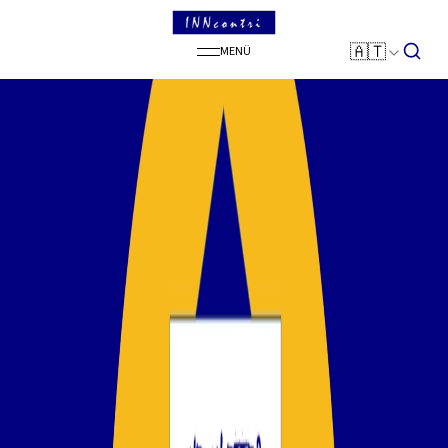
SEARCH
🇦🇹
MENÜ