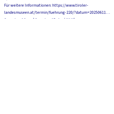
Für weitere Informationen:
https://www.tiroler-
landesmuseen.at/termin/fuehrung-220/?datum=20250611…
Samstag 14. und Sonntag 15. Juni 20 Uhr
Bogentheater, Viaduktbogen 32
Theateraufführung: „Cittadine al di sopra di ogni
sospetto“ (Bürger über jeden Verdacht erhaben)
Sprache: Italienisch
Für weitere Informationen:
https://teatriamo.wixsite.com/theaterwerkstatt
Sonntag, 15. Juni, 15 Uhr
Bogentheater, Viaduktbogen 32
Theateraufführung: „Das Schwert im Stein"
Sprache: Italienisch
Für weitere Informationen:
https://teatriamo.wixsite.com/theaterwerkstatt
Freitag, 27. Juni, 19.00 Uhr